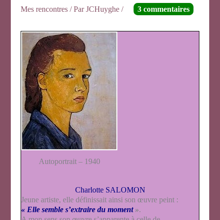
Mes rencontres
/ Par
JCHuyghe
/
3 commentaires
Autoportrait – 1940
Charlotte SALOMON
Jeune artiste, elle définissait ainsi son œuvre peint :
« Elle semble s’extraire du moment
»
.
A mon sens son œuvre s’apparente à celle de