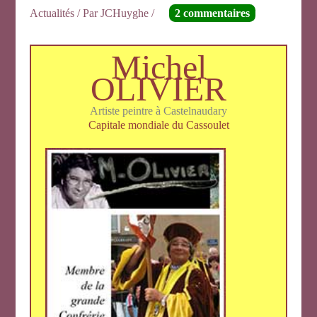
Actualités
/ Par
JCHuyghe
/
2 commentaires
Michel
OLIVIER
Artiste peintre à Castelnaudary
Capitale mondiale du Cassoulet