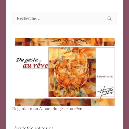
R
e
c
h
e
r
c
h
e
r
:
Regarder mon Album du geste au rêve
Articles récents