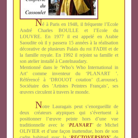
N
é à Paris en 1948, il fréquente l’Ecole
André Charles BOULLE et l’Ecole du
LOUVRE. En 1977 il est appelé en Arabie
Saoudite où il y passera 15 années à la réalisation
décorative de plusieurs Palais du roi FADH et de
la famille royale. En 1992 il rejoint sa famille et
son atelier installé à Castelnaudary.
Mentionné dans le ‘Who’s Who International in
Art’ comme inventeur du ‘PLANART ’.
Référencé à ‘DROUOT cotation’ (Larousse).
Sociétaire des ’Artistes Peintres Français’, ses
œuvres circulent à travers le monde.
N
otre Lauragais peut s’enorgueillir de
deux créateurs atypiques qui s’évertuent à
positionner l’œuvre peinte hors d’une vue
traditionnelle avec le ‘
PLANART
’ de Michel
OLIVIER et d’une façon inattendue, hors de son
cadre habituel avec la ‘
RECTOVERSION
’ de