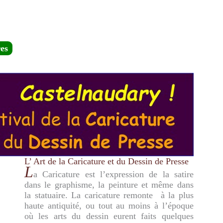
es
L’ Art de la Caricature et du Dessin de Presse
L
a Caricature est l’expression de la satire
dans le graphisme, la peinture et même dans
la statuaire. La caricature remonte à la plus
haute antiquité, ou tout au moins à l’époque
où les arts du dessin eurent faits quelques