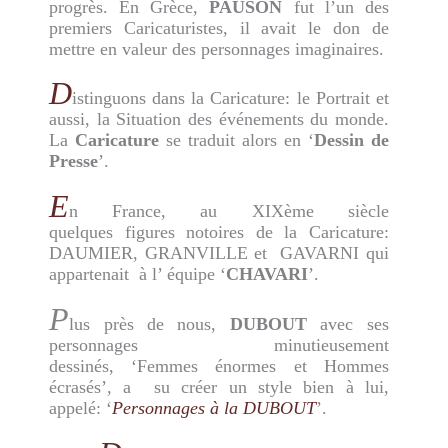
progrès. En Grèce,
PAUSON
fut l’un des
premiers Caricaturistes, il avait le don de
mettre en valeur des personnages imaginaires.
D
istinguons dans la Caricature: le Portrait et
aussi, la Situation des événements du monde.
La
Caricature
se traduit alors en ‘
Dessin de
Presse
’.
E
n France, au XIXème siècle
quelques figures notoires de la Caricature:
DAUMIER, GRANVILLE et GAVARNI qui
appartenait à l’ équipe ‘
CHAVARI
’.
P
lus près de nous,
DUBOUT
avec ses
personnages minutieusement
dessinés, ‘Femmes énormes et Hommes
écrasés’, a su créer un style bien à lui,
appelé: ‘
Personnages à la DUBOUT
’.