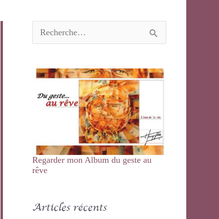
R
e
c
h
e
r
c
h
e
r
:
Regarder mon Album du geste au
rêve
Articles récents