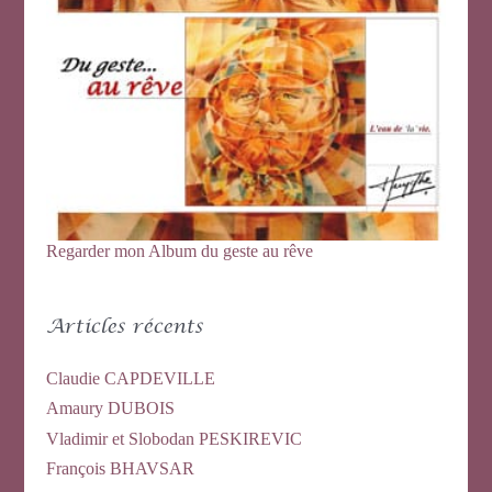
c
h
e
r
:
Regarder mon Album du geste au rêve
Articles récents
Claudie CAPDEVILLE
Amaury DUBOIS
Vladimir et Slobodan PESKIREVIC
François BHAVSAR