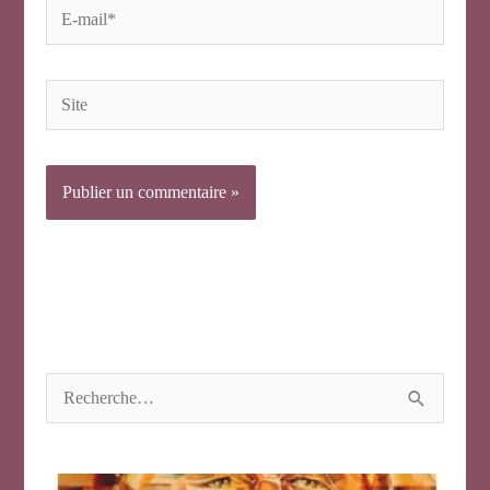
E-
mail*
Site
R
e
c
h
e
r