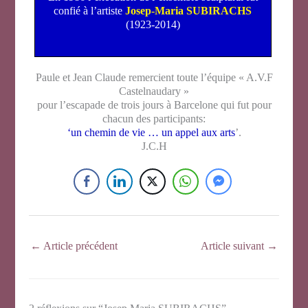
confié à l’artiste
Josep-Maria SUBIRACHS
(1923-2014)
Paule et Jean Claude remercient toute l’équipe « A.V.F
Castelnaudary »
pour l’escapade de trois jours à Barcelone qui fut pour
chacun des participants:
‘un chemin de vie … un appel aux arts
’.
J.C.H
←
Article précédent
Article suivant
→