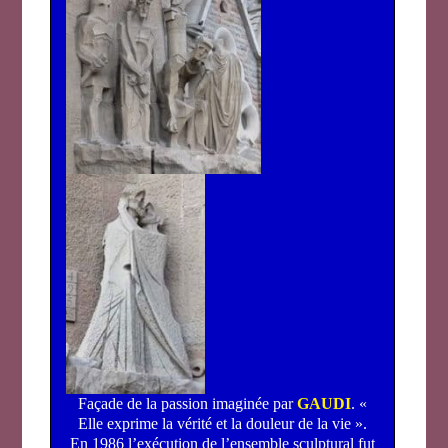
Façade de la passion imaginée par
GAUDI
. «
Elle exprime la vérité et la douleur de la vie ».
En 1986 l’exécution de l’ensemble sculptural fut