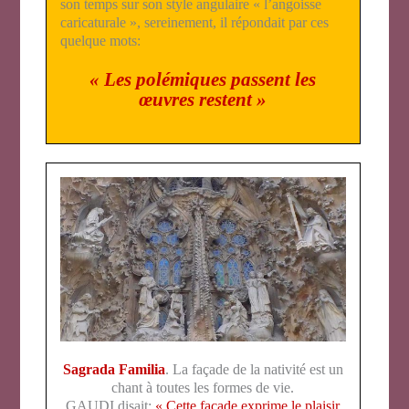
son temps sur son style angulaire « l’angoisse
caricaturale », sereinement, il répondait par ces
quelque mots:
« Les polémiques passent les
œuvres restent »
Sagrada Familia
. La façade de la nativité est un
chant à toutes les formes de vie.
GAUDI disait:
« Cette façade exprime le plaisir