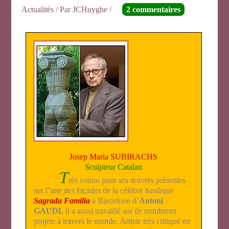
Actualités
/ Par
JCHuyghe
/
2 commentaires
Josep Maria SUBIRACHS
Sculpteur Catalan
T
rès connu pour ses œuvres présentes
sur l’une des façades de la célèbre basilique
Sagrada Familia
à Barcelone d’
Antoni
GAUDI
, il a aussi travaillé sur de nombreux
projets à travers le monde. Artiste très critiqué en