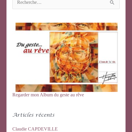
e
c
h
e
r
c
h
e
r
:
Regarder mon Album du geste au rêve
Articles récents
Claudie CAPDEVILLE