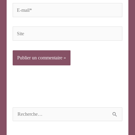
E-
mail*
Site
R
e
c
h
e