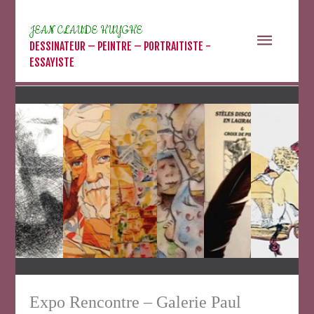
Aller
au
JEAN CLAUDE HUYGHE
Menu
contenu
DESSINATEUR – PEINTRE – PORTRAITISTE -
ESSAYISTE
princip
Expo Rencontre – Galerie Paul