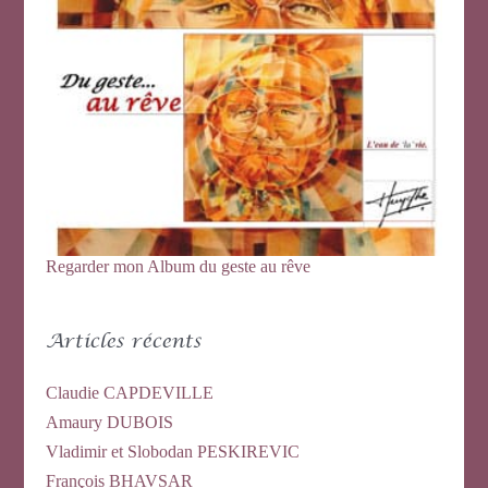
r
c
h
e
r
:
Regarder mon Album du geste au rêve
Articles récents
Claudie CAPDEVILLE
Amaury DUBOIS
Vladimir et Slobodan PESKIREVIC
François BHAVSAR