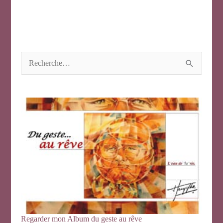
R
e
c
h
e
r
c
h
e
r
:
Regarder mon Album du geste au rêve