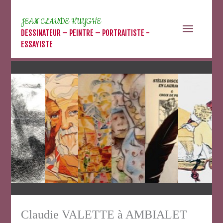
Aller
au
JEAN CLAUDE HUYGHE
Menu
contenu
DESSINATEUR – PEINTRE – PORTRAITISTE -
ESSAYISTE
princip
Claudie VALETTE à AMBIALET