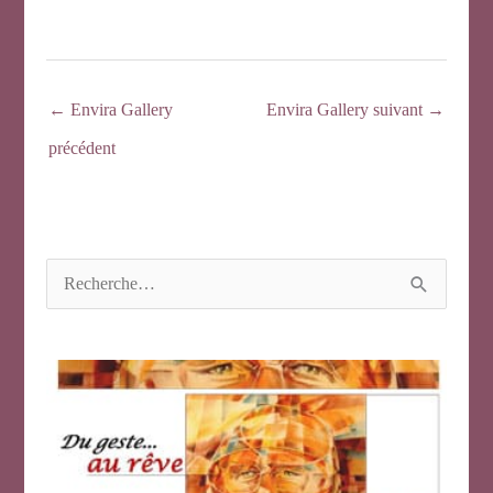
←
Envira Gallery
Envira Gallery suivant
→
précédent
R
e
c
h
e
r
c
h
e
r