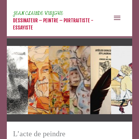
Aller
au
JEAN CLAUDE HUYGHE
Menu
contenu
DESSINATEUR – PEINTRE – PORTRAITISTE -
ESSAYISTE
princip
L’acte de peindre