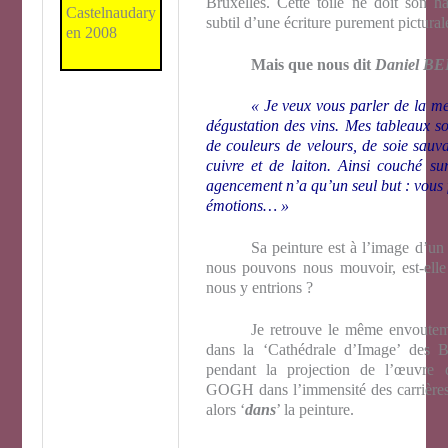
Bruxelles. Cette toile ne doit son 
Castelnaudary
subtil d’une écriture purement pictural
en 2008
Mais que nous dit
Daniel B
« Je veux vous parler de la me
dégustation des vins. Mes tableaux son
de couleurs de velours, de soie sauv
cuivre et de laiton. Ainsi couché sur
agencement n’a qu’un seul but : vous 
émotions… »
Sa peinture est à l’image d’un
nous pouvons nous mouvoir, est-ell
nous y entrions ?
Je retrouve le même envouteme
dans la ‘Cathédrale d’Image’ des 
pendant la projection de l’œuvr
GOGH dans l’immensité des carrières
alors ‘
dans
’ la peinture.