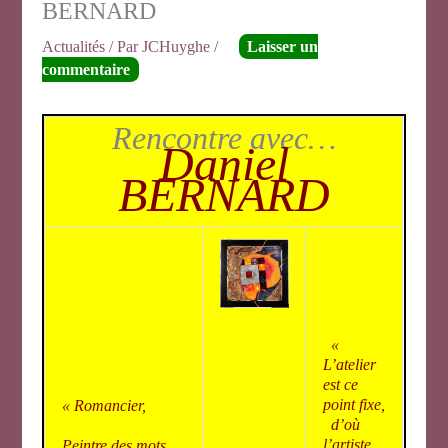
BERNARD
Actualités
/ Par
JCHuyghe
/
Laisser un
commentaire
Rencontre avec…
Daniel
BERNARD
«
L’atelier
est ce
point fixe,
« Romancier,
d’où
l’artiste
Peintre des mots,