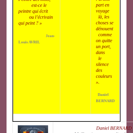
part en
est-ce le
voyage
peintre qui écrit
là, les
ou l’écrivain
choses se
qui peint ? »
dénouent
comme
Jean-
on quitte
Louis AVRIL
un port,
dans
le
silence
des
couleurs
».
Daniel
BERNARD
Daniel BERNARD