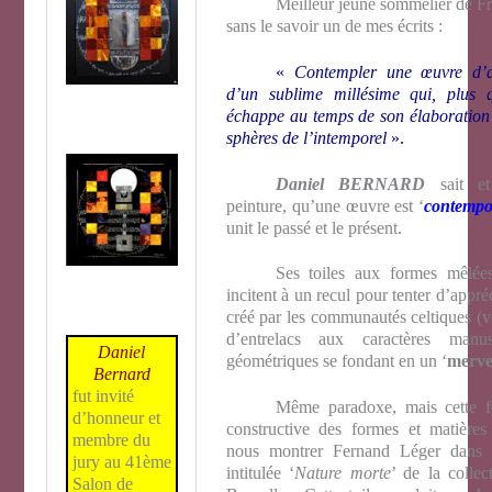
Meilleur jeune sommelier de Fr
sans le savoir un de mes écrits :
«
Contempler une œuvre d’ar
d’un sublime millésime qui, plus 
échappe au temps de son élaboration 
sphères de l’intemporel
».
Daniel BERNARD
sait e
peinture, qu’une œuvre est ‘
contemp
unit le passé et le présent.
Ses toiles aux formes mêlées
incitent à un recul pour tenter d’appré
créé par les communautés celtiques (v
d’entrelacs aux caractères manu
Daniel
géométriques se fondant en un ‘
merve
Bernard
fut invité
Même paradoxe, mais cette fo
d’honneur et
constructive des formes et matières
membre du
nous montrer Fernand Léger dans 
jury au 41ème
intitulée ‘
Nature morte
’ de la coll
Salon de