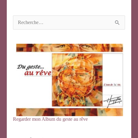
R
e
c
h
e
r
c
h
e
r
:
Regarder mon Album du geste au rêve