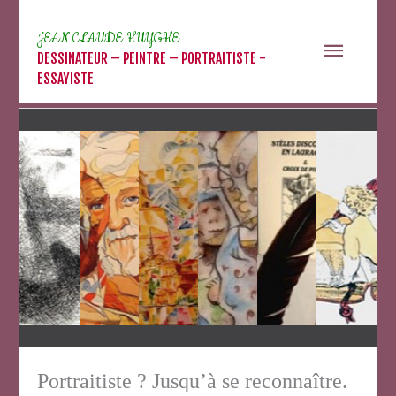
Aller
au
JEAN CLAUDE HUYGHE
Menu
contenu
DESSINATEUR – PEINTRE – PORTRAITISTE -
ESSAYISTE
princip
Portraitiste ? Jusqu’à se reconnaître.