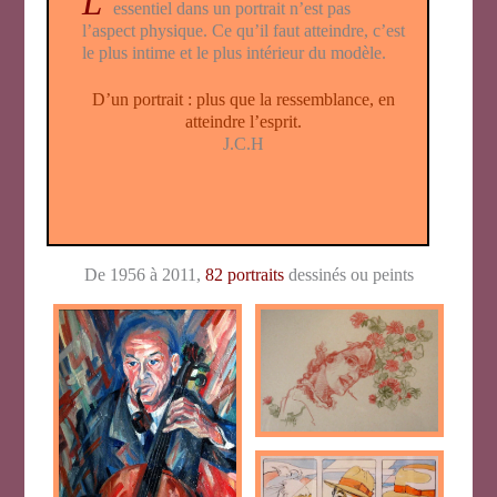
L’
essentiel dans un portrait n’est pas
l’aspect physique. Ce qu’il faut atteindre, c’est
le plus intime et le plus intérieur du modèle.
D’un portrait : plus que la ressemblance, en
atteindre l’esprit.
J.C.H
De 1956 à 2011,
82 portraits
dessinés ou peints