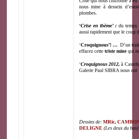
Crise qui nous chiffonne à en 
nous mine à dessein d’estom
plombes.
‘
Crise en thème’ :
du temps 
aussi rapidement que le coup 
‘
Croquignous’! …
D’un trai
effacez cette
triste mine
qui n
‘
Croquignous 2012,
à Castel
Galerie Paul SIBRA nous ont
Dessins de:
MRic, CAMBO
DELIGNE
(Les deux du bas