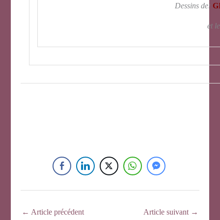
Dessins de:
G
et l
←
Article précédent
Article suivant
→