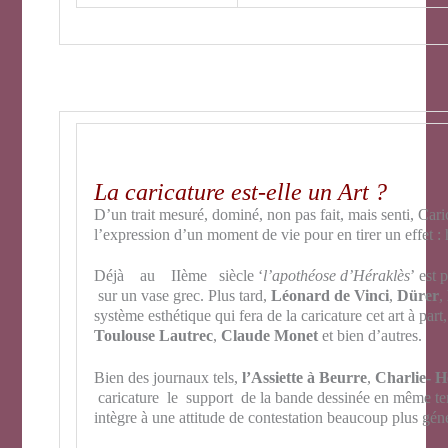
La caricature est-elle un Art ?
D’un trait mesuré, dominé, non pas fait, mais senti, Cari
l’expression d’un moment de vie pour en tirer un effet : 
Déjà au IIème siècle ‘
l’apothéose d’Héraklès
’ est 
sur un vase grec. Plus tard,
Léonard de Vinci
,
Dürer
,
système esthétique qui fera de la caricature cet art à par
Toulouse Lautrec
,
Claude Monet
et bien d’autres.
Bien des journaux tels,
l’Assiette à Beurre
,
Charlie- 
caricature le support de la bande dessinée en même tem
intègre à une attitude de contestation beaucoup plus géné