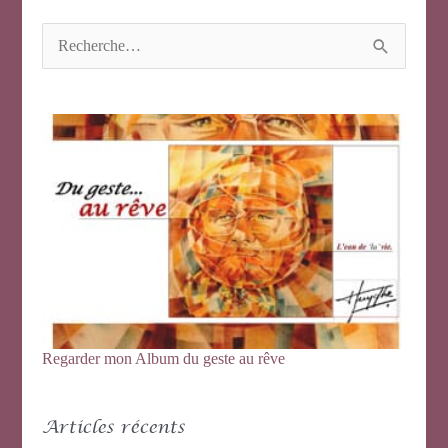
R
e
c
h
e
r
c
h
e
r
:
Regarder mon Album du geste au rêve
Articles récents