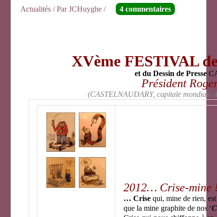
Actualités
/ Par
JCHuyghe
/
4 commentaires
XVème FESTIVAL d
et du Dessin de Presse
C
Président Rog
(CASTELNAUDARY, capitale mondiale du C
2012… Crise-mine 
… Crise
qui, mine de rien, est
que la mine graphite de nos ‘
C