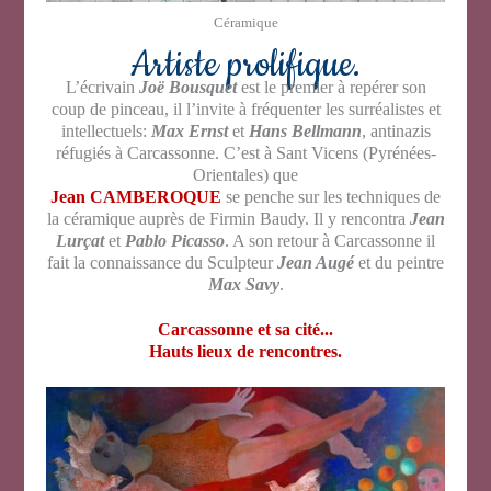
Céramique
Artiste prolifique.
L’écrivain
Joë Bousquet
est le premier à repérer son
coup de pinceau, il l’invite à fréquenter les surréalistes et
intellectuels:
Max Ernst
et
Hans Bellmann
, antinazis
réfugiés à Carcassonne. C’est à Sant Vicens (Pyrénées-
Orientales) que
Jean CAMBEROQUE
se penche sur les techniques de
la céramique auprès de Firmin Baudy. Il y rencontra
Jean
Lurçat
et
Pablo Picasso
. A son retour à Carcassonne il
fait la connaissance du Sculpteur
Jean Augé
et du peintre
Max Savy
.
Carcassonne et sa cité...
Hauts lieux de rencontres.