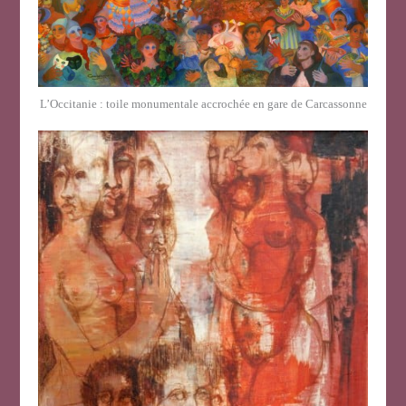
L’Occitanie : toile monumentale accrochée en gare de Carcassonne