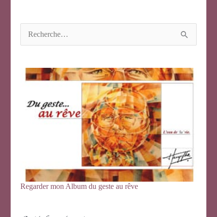
R
e
c
h
e
r
c
h
e
r
:
Regarder mon Album du geste au rêve