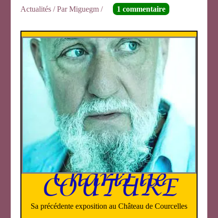
Actualités
/ Par
Miguegm
/
1 commentaire
CharlElie
COUTURE
Sa précédente exposition au Château de Courcelles