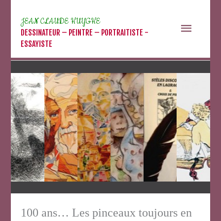
Aller
au
JEAN CLAUDE HUYGHE
Menu
contenu
DESSINATEUR – PEINTRE – PORTRAITISTE -
ESSAYISTE
princip
100 ans… Les pinceaux toujours en