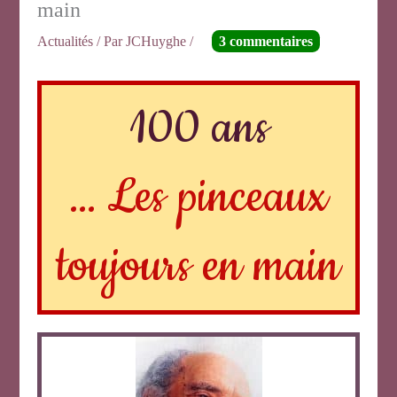
main
Actualités
/ Par
JCHuyghe
/
3 commentaires
100 ans
… Les pinceaux
toujours en main