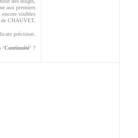
 bout des doigts,
ène aux premiers
 encore visibles
ou de CHAUVET.
élicate précision.
s ‘
Continuité
’ ?