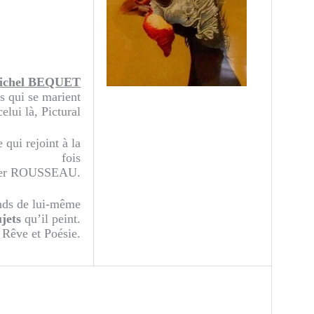
ichel BEQUET
s qui se marient
elui là, Pictural
ui rejoint à la
fois
ier ROUSSEAU.
onds de lui-même
jets
qu’il peint.
 Rêve et Poésie.