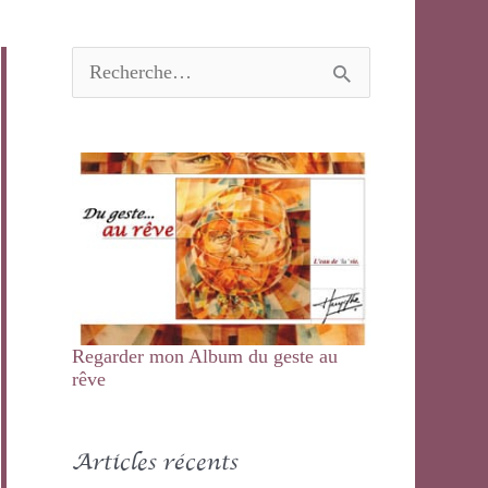
R
e
c
h
e
r
c
h
e
r
:
Regarder mon Album du geste au
rêve
Articles récents