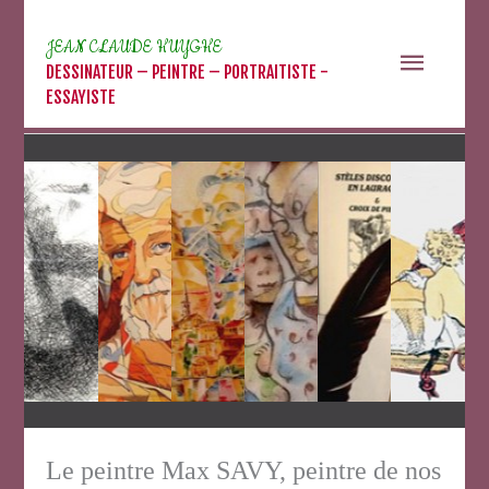
Aller
au
JEAN CLAUDE HUYGHE
Menu
contenu
DESSINATEUR – PEINTRE – PORTRAITISTE -
ESSAYISTE
princip
Le peintre Max SAVY, peintre de nos