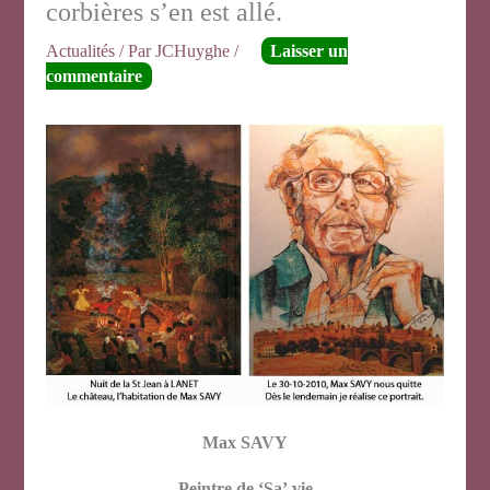
corbières s’en est allé.
Actualités
/ Par
JCHuyghe
/
Laisser un
commentaire
Max SAVY
Peintre de
‘Sa’ vie