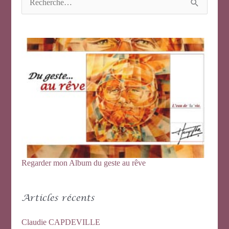
e
c
h
e
r
c
h
e
r
:
Regarder mon Album du geste au rêve
Articles récents
Claudie CAPDEVILLE