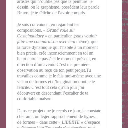
artistes qui n’oublie pas que la peinture le
des
dessin, ou le graphisme, possèdent leur parole.
Bravo, je te félicite de l’avoir compris.
Vis
sum
Je suis convaincu, en regardant tes
H
compositions,
« Grand voile sur
de
Castelnaudary »
en particulier, (
sans vouloir
Pa
faire une comparaison avec moi
même), que
la force dynamique qui t’habite à un moment
Aut
bien précis, crée inconsciemment en toi un
pai
heurt entre le passé et le moment présent, en
inv
direction d’un avenir. C’est ma première
Cas
observation au reçu de ton petit projet.Tu
pot
travailles comme je le fais moi-même avec une
190
vision de formes et d’imagination dont je te
la 
félicite. C’est tout cela qu’un jour j’ai
découvert en descendant l’escalier de ta
Si 
confortable maison.
rap
gra
Dans ce projet que je reçois ce jour, je constate
200
cher ami, un léger rapprochement de lignes –
« 
de formes – dans cette
« LIBERTE «
d’espace
que
qu’impose l’art
.
Tout cela s’enchevêtre, tout