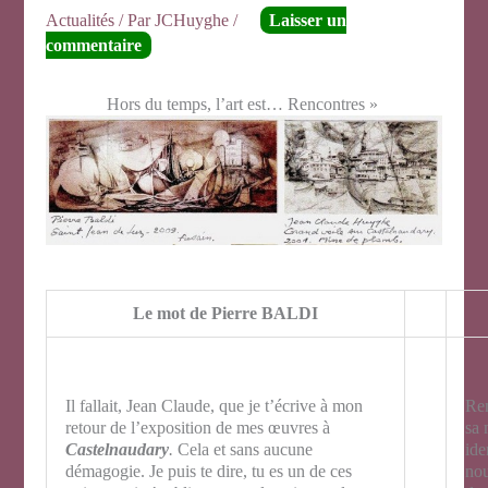
Actualités
/ Par
JCHuyghe
/
Laisser un
commentaire
Hors du temps, l’art est… Rencontres »
Le mot de Pierre BALDI
Il fallait, Jean Claude, que je t’écrive à mon
Ren
retour de l’exposition de mes œuvres à
sa 
Castelnaudary
.
Cela et sans aucune
ide
démagogie. Je puis te dire, tu es un de ces
nou