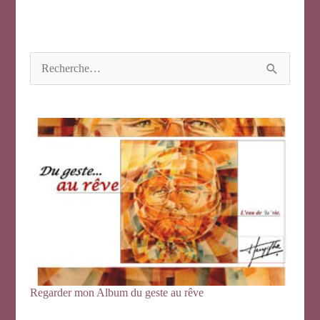
R
e
c
h
e
r
c
h
e
r
:
Regarder mon Album du geste au rêve