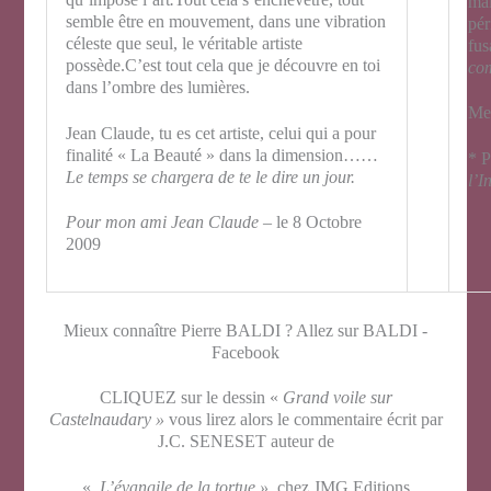
mai
semble être en mouvement, dans une vibration
pér
céleste que seul, le véritable artiste
fus
possède.C’est tout cela que je découvre en toi
com
dans l’ombre des lumières.
Mer
Jean Claude, tu es cet artiste, celui qui a pour
finalité « La Beauté » dans la dimension……
* P
Le temps se chargera de te le dire un jour.
l’I
Pour mon ami Jean Claude –
le 8 Octobre
2009
Mieux connaître Pierre BALDI ? Allez sur BALDI -
Facebook
CLIQUEZ sur le dessin «
Grand voile sur
Castelnaudary »
vous lirez alors le commentaire écrit par
J.C. SENESET auteur de
«
L’évangile de la tortue »
chez JMG Editions